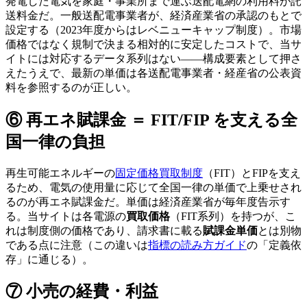
発電した電気を家庭・事業所まで運ぶ送配電網の利用料が託
送料金だ。一般送配電事業者が、経済産業省の承認のもとで
設定する（2023年度からはレベニューキャップ制度）。市場
価格ではなく規制で決まる相対的に安定したコストで、当サ
イトには対応するデータ系列はない——構成要素として押さ
えたうえで、最新の単価は各送配電事業者・経産省の公表資
料を参照するのが正しい。
⑥ 再エネ賦課金 ＝ FIT/FIP を支える全
国一律の負担
再生可能エネルギーの
固定価格買取制度
（FIT）とFIPを支え
るため、電気の使用量に応じて全国一律の単価で上乗せされ
るのが再エネ賦課金だ。単価は経済産業省が毎年度告示す
る。当サイトは各電源の
買取価格
（FIT系列）を持つが、こ
れは制度側の価格であり、請求書に載る
賦課金単価
とは別物
である点に注意（この違いは
指標の読み方ガイド
の「定義依
存」に通じる）。
⑦ 小売の経費・利益