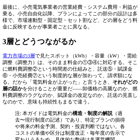
最後に、小売電気事業者の営業経費・システム費用・利益が
乗る。小売自由化以降、プランによってこの部分の設計は多
様で、市場連動型・固定型・セット割など、どの層をどう料
金に反映するかが事業者ごとに異なる。
3層とどうつながるか
電力市場の3層
で見たスポット（kWh）・容量（kW）・需給
調整（調整力）は、そのまま料金の①③④に対応する。そこ
に燃料費調整②という時間差の仕組みと、託送⑤・賦課金
⑥・小売経費⑦という制度的な層が加わって、請求額にな
る。だから「電気料金が上がった」と言うとき、
それがどの
層の話か
を分けることが重要だ——卸価格の高騰なのか、燃
料費調整のラグなのか、賦課金の改定なのか、託送の見直し
なのかで、意味も持続性もまるで違う。
注: 本ガイドは電気料金の
構造・制度の解説
（過
去〜現行制度の記述）であり、特定プランの損得
や将来の料金予測、契約・投資判断ではない。各
コストの単価や区分は制度改正・毎年度の告示で
変わりうるため、具体的な数値は各運営機関