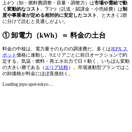
上4つ（卸・燃料費調整・容量・調整力）は
市場や需給で動
く変動的なコスト
、下3つ（託送・賦課金・小売経費）は
制
度や事業者が定める相対的に安定したコスト
、と大きく2群
に分けて読むと見通しがよい。
① 卸電力（kWh）＝ 料金の土台
料金の中核は、電力量そのものの調達費だ。多くは
JEPX ス
ポット
価格に連動し、9エリアごとに前日オークションで約
定する。気温・燃料・再エネ出力で日々動く、いちばん変動
の大きい層である（
エリア比較
）。市場連動型プランではこ
の卸価格が料金にほぼ直接効く。
Loading
jepx-spot-tokyo
…