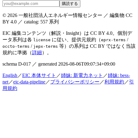
購読する
© 2026 一般社団法人エネルギー情報センター ／ 編集物 CC
BY 4.0 ／ catalog:
557
系列
EIC 編集コンテンツ（解説・Insight）は CC BY 4.0。個別デ
ータ系列は各
に従い、提供元規約（
/
license
eprx-terms
/
等）の系列は CC BY ではなく当該
occto-terms
jepx-terms
規約に準拠（
詳細
）。
schema
D-017
／ generated
2026-08-06T09:07:34+09:00
English
／
EIC 本体サイト
／
姉妹: 新電力ネット
／
姉妹: bess-
net
／
eic-data-pipeline
／
プライバシーポリシー
／
利用規約
／
引
用規約