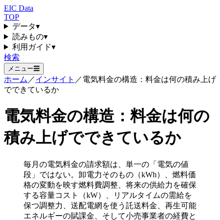
EIC Data
TOP
データ
▾
読みもの
▾
利用ガイド
▾
検索
メニュー
☰
ホーム
／
インサイト
／
電気料金の構造：料金は何の積み上げ
でできているか
電気料金の構造：料金は何の
積み上げでできているか
毎月の電気料金の請求額は、単一の「電気の値
段」ではない。卸電力そのもの（kWh）、燃料価
格の変動を映す燃料費調整、将来の供給力を確保
する容量コスト（kW）、リアルタイムの需給を
保つ調整力、送配電網を使う託送料金、再生可能
エネルギーの賦課金、そして小売事業者の経費と