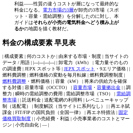
利益——性質の違うコストが層になって最終的な
料金になる。
電力市場の3層
が卸売の3市場（スポ
ット・容量・需給調整）を分解したのに対し、本
ガイドは
それらが小売の電気料金へどう積み上が
るか
の地図を描く教材だ。
料金の構成要素 早見表
| 構成要素 | 何のコストか | 由来する市場・制度 | 当サイトの
データ / 用語 | |---|---|---|---| | 卸電力（kWh） | 電力量そのもの
の調達費 | JEPX スポット等 |
JEPX スポット
・9エリア価格 | |
燃料費調整 | 燃料価格の変動を毎月転嫁 | 燃料費調整制度 |
燃料費調整
・燃料価格 | | 容量（kW） | 将来の供給力を確保
する対価 | 容量市場（OCCTO） |
容量市場
・
容量拠出金
| | 調
整力 | 瞬時の需給調整の費用 | 需給調整市場（TSO） |
需給調
整市場
| | 託送料金 | 送配電網の利用料 | レベニューキャップ
制（送配電） | 制度解説（当サイトに系列なし） | | 再エネ賦
課金 | FIT/FIP の国民負担（全国一律） | 再エネ特措法 |
固定
価格買取制度
| | 小売経費・利益 | 小売事業者のコストとマー
ジン | 小売自由化 | ― |