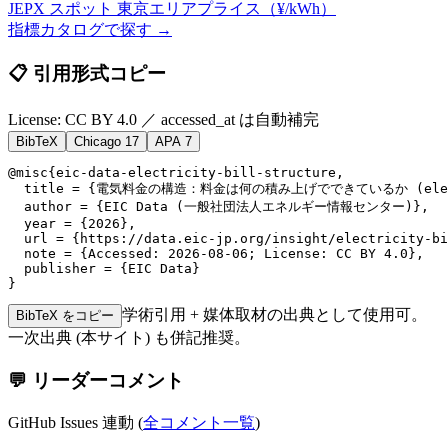
JEPX スポット 東京エリアプライス
（¥/kWh）
指標カタログで探す →
📋 引用形式コピー
License: CC BY 4.0 ／ accessed_at は自動補完
BibTeX
Chicago 17
APA 7
@misc{eic-data-electricity-bill-structure,

  title = {電気料金の構造：料金は何の積み上げでできているか (electric
  author = {EIC Data (一般社団法人エネルギー情報センター)},

  year = {2026},

  url = {https://data.eic-jp.org/insight/electricity-bi
  note = {Accessed: 2026-08-06; License: CC BY 4.0},

  publisher = {EIC Data}

}
学術引用 + 媒体取材の出典として使用可。
BibTeX をコピー
一次出典 (
本サイト
) も併記推奨。
💬 リーダーコメント
GitHub Issues 連動 (
全コメント一覧
)