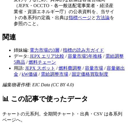
（JEPX・OCCTO・各一般送配電事業者・経済産
業省・資源エネルギー庁）の公表資料を、当サイ
トの各系列の定義・出典は
指標ページ
と
方法論
を
参照のこと。
関連
姉妹編:
電力市場の3層
/
指標の読み方ガイド
データ:
JEPX エリア比較
/
容量市場5年推移
/
需給調整
5商品
/
燃料チェーン
用語:
JEPX スポット
/
燃料費調整
/
容量市場
/
容量拠出
金
/
kW価値
/
需給調整市場
/
固定価格買取制度
編集物著作権: EIC Data (CC BY 4.0)
📊
この記事で使ったデータ
チャートの元系列。全期間チャート・出典・CSV は各系列
ページへ。