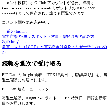
コメント投稿には GitHub アカウントが必要。投稿は
リポジトリの Issue (label:
kenjieda-eng/eic-data-web
) として保存され、誰でも閲覧できます。
comment
コメント欄を読み込み中…
← 前の Insight
電力市場の3層：スポット・容量・需給調整の読み方
次の Insight →
発電コスト（LCOE）と電気料金は別物：なぜ一致しないの
か
続報を週次で受け取る
EIC Data の Insight 新着 + JEPX 特異日 + 用語集新項目を、毎
週土曜朝にお届けします。
EIC Data 週次ニュースレター
毎週土曜朝、Insight ハイライト + JEPX 特異日 + 用語集新項
目をお届けします。