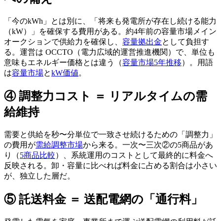
「今のkWh」とは別に、「将来も発電所が存在し続ける能力
（kW）」を確保する費用がある。約4年前の容量市場メイン
オークションで供給力を確保し、
容量拠出金
として負担す
る。運営は OCCTO（電力広域的運営推進機関）で、単位も
意味もエネルギー価格とは違う（
容量市場5年推移
）。用語
は
容量市場
と
kW価値
。
④ 調整力コスト ＝ リアルタイムの需
給維持
需要と供給を秒〜分単位で一致させ続けるための「調整力」
の費用が
需給調整市場
から来る。一次〜三次②の5商品があ
り（
5商品比較
）、系統運用のコストとして最終的に料金へ
反映される。卸・容量に比べれば料金に占める割合は小さい
が、独立した層だ。
⑤ 託送料金 ＝ 送配電網の「通行料」