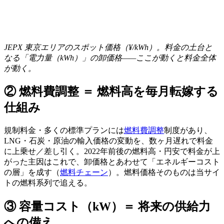
JEPX 東京エリアのスポット価格（¥/kWh）。料金の土台と
なる「電力量（kWh）」の卸価格——ここが動くと料金全体
が動く。
② 燃料費調整 ＝ 燃料高を毎月転嫁する
仕組み
規制料金・多くの標準プランには
燃料費調整
制度があり、
LNG・石炭・原油の輸入価格の変動を、数ヶ月遅れで料金
に上乗せ／差し引く。2022年前後の燃料高・円安で料金が上
がった主因はこれで、卸価格とあわせて「エネルギーコスト
の層」を成す（
燃料チェーン
）。燃料価格そのものは当サイ
トの燃料系列で追える。
③ 容量コスト（kW）＝ 将来の供給力
への備え