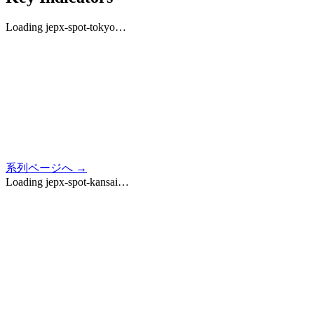
Loading
jepx-spot-tokyo
…
系列ページへ →
Loading
jepx-spot-kansai
…