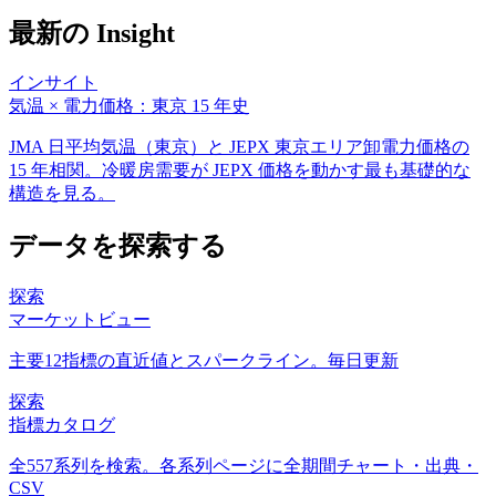
最新の Insight
インサイト
気温 × 電力価格：東京 15 年史
JMA 日平均気温（東京）と JEPX 東京エリア卸電力価格の
15 年相関。冷暖房需要が JEPX 価格を動かす最も基礎的な
構造を見る。
データを探索する
探索
マーケットビュー
主要12指標の直近値とスパークライン。毎日更新
探索
指標カタログ
全557系列を検索。各系列ページに全期間チャート・出典・
CSV