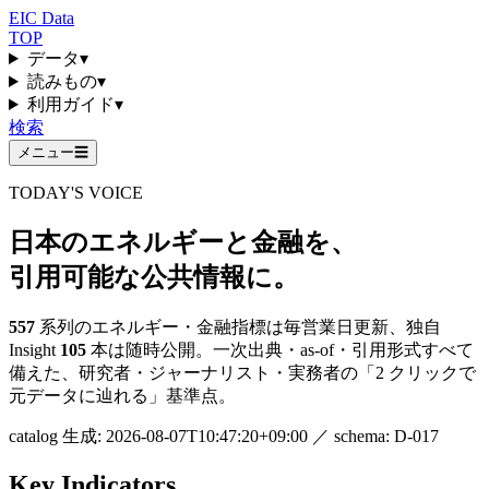
EIC Data
TOP
データ
▾
読みもの
▾
利用ガイド
▾
検索
メニュー
☰
TODAY'S VOICE
日本のエネルギーと金融を、
引用可能な公共情報に。
557
系列のエネルギー・金融指標は毎営業日更新、独自
Insight
105
本は随時公開。一次出典・as-of・引用形式すべて
備えた、研究者・ジャーナリスト・実務者の「2 クリックで
元データに辿れる」基準点。
catalog 生成:
2026-08-07T10:47:20+09:00
／ schema:
D-017
Key Indicators