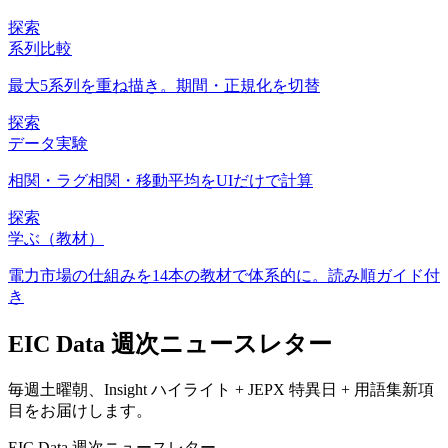
探索
系列比較
最大5系列を重ね描き。期間・正規化を切替
探索
データ実験
相関・ラグ相関・移動平均をUIだけで計算
探索
学ぶ（教材）
電力市場の仕組みを14本の教材で体系的に。読み順ガイド付
き
EIC Data 週次ニュースレター
毎週土曜朝、Insight ハイライト + JEPX 特異日 + 用語集新項
目をお届けします。
EIC Data 週次ニュースレター